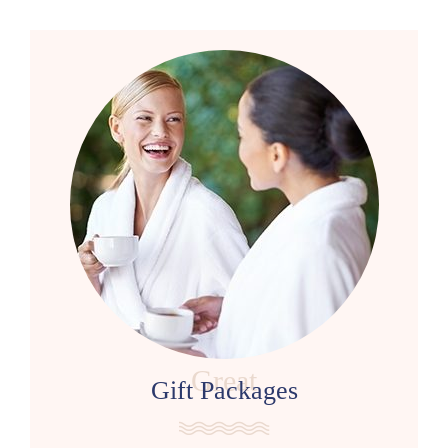
Great
Gift Packages