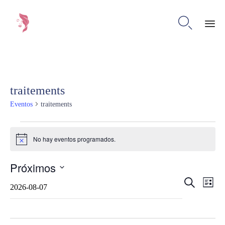

Ski
to
con
traitements
Eventos
traitements
Eventos
No hay eventos programados.
Aviso
Próximos
Nave
Na
Selecciona
Buscar
Lista
la
de
de
fecha.
vis
búsq
de