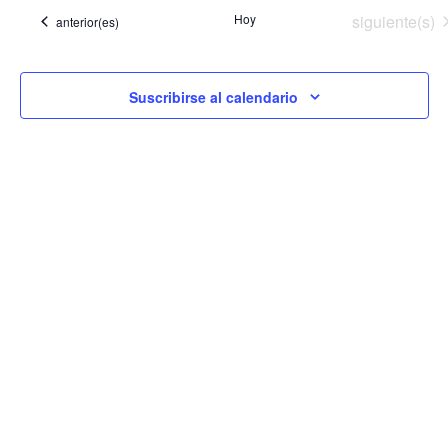
Ev
y
Eventos
Hoy
siguiente(s)
Eventos
anterior(es)
vista
de
Suscribirse al calendario
Even