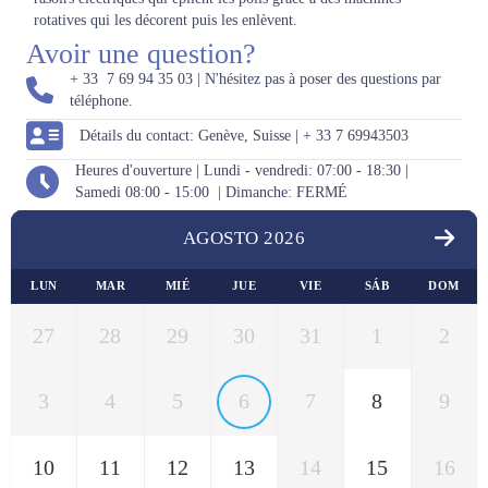
rotatives qui les décorent puis les enlèvent.
Avoir une question?
+ 33 7 69 94 35 03 | N'hésitez pas à poser des questions par
téléphone.
Détails du contact: Genève, Suisse | + 33 7 69943503
Heures d'ouverture | Lundi - vendredi: 07:00 - 18:30 |
Samedi 08:00 - 15:00 | Dimanche: FERMÉ
AGOSTO 2026
LUN
MAR
MIÉ
JUE
VIE
SÁB
DOM
27
28
29
30
31
1
2
3
4
5
6
7
8
9
10
11
12
13
14
15
16