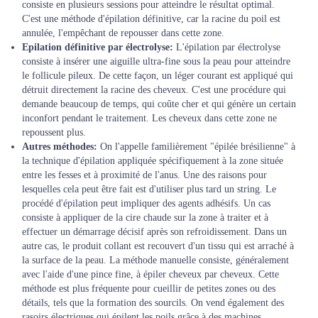
consiste en plusieurs sessions pour atteindre le résultat optimal.
C'est une méthode d'épilation définitive, car la racine du poil est
annulée, l'empêchant de repousser dans cette zone.
Epilation définitive par électrolyse:
L'épilation par électrolyse
consiste à insérer une aiguille ultra-fine sous la peau pour atteindre
le follicule pileux. De cette façon, un léger courant est appliqué qui
détruit directement la racine des cheveux. C'est une procédure qui
demande beaucoup de temps, qui coûte cher et qui génère un certain
inconfort pendant le traitement. Les cheveux dans cette zone ne
repoussent plus.
Autres méthodes:
On l'appelle familièrement "épilée brésilienne" à
la technique d'épilation appliquée spécifiquement à la zone située
entre les fesses et à proximité de l'anus. Une des raisons pour
lesquelles cela peut être fait est d'utiliser plus tard un string.
Le
procédé d'épilation peut impliquer des agents adhésifs. Un cas
consiste à appliquer de la cire chaude sur la zone à traiter et à
effectuer un démarrage décisif après son refroidissement. Dans un
autre cas, le produit collant est recouvert d'un tissu qui est arraché à
la surface de la peau.
La méthode manuelle consiste, généralement
avec l'aide d'une pince fine, à épiler cheveux par cheveux. Cette
méthode est plus fréquente pour cueillir de petites zones ou des
détails, tels que la formation des sourcils.
On vend également des
rasoirs électriques qui épilent les poils grâce à des machines